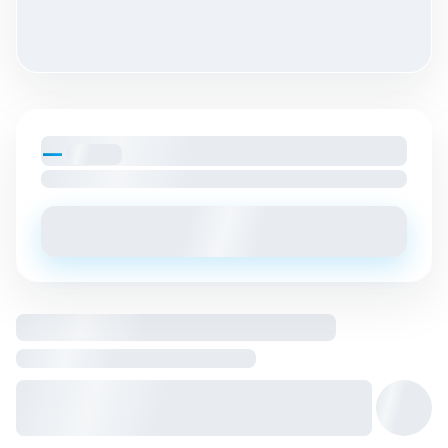
—
par mois
Loyer charges comprises
Envoyer un message
Logement entier hébergé par
Hôte