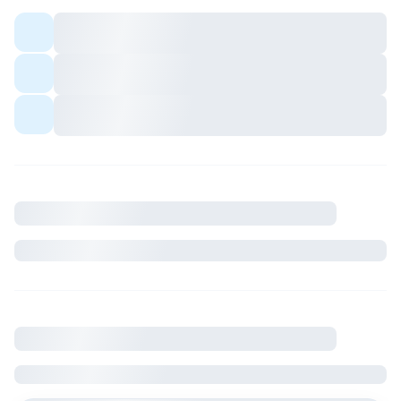
Colocation meublée — espaces communs
partagés avec les colocs.
Quartier avec commerces et transports à
proximité.
Ambiance conviviale pour profils sérieux et
respectueux du cadre de vie.
Description
Où se situe le logement
France