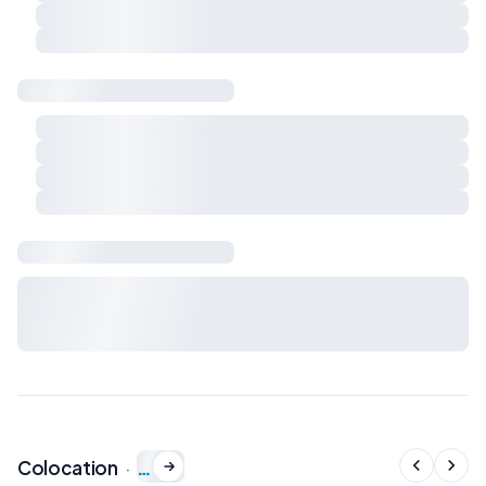
Respect du calme et du voisinage
Charges et règles de vie à préciser ensemble
Sécurité & logement
Détecteur de fumée
Détecteur de monoxyde de carbone
Extincteur
Kit de premiers secours
Bail & charges
Durée du bail, préavis, dépôt de garantie et charges : à
définir avec le propriétaire avant signature du bail de
colocation.
…
Colocation
·