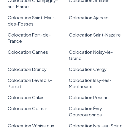
Colocation Champigny-
Colocation Antibes
sur-Marne
Colocation Saint-Maur-
Colocation Ajaccio
des-Fossés
Colocation Fort-de-
Colocation Saint-Nazaire
France
Colocation Cannes
Colocation Noisy-le-
Grand
Colocation Drancy
Colocation Cergy
Colocation Levallois-
Colocation Issy-les-
Perret
Moulineaux
Colocation Calais
Colocation Pessac
Colocation Colmar
Colocation Évry-
Courcouronnes
Colocation Vénissieux
Colocation Ivry-sur-Seine