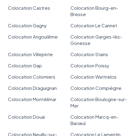
Colocation Castres
Colocation Bourg-en-
Bresse
Colocation Gagny
Colocation Le Cannet
Colocation Angoulême
Colocation Garges-lès-
Gonesse
Colocation Villepinte
Colocation Stains
Colocation Gap
Colocation Poissy
Colocation Colomiers
Colocation Wattrelos
Colocation Draguignan
Colocation Compiègne
Colocation Montélimar
Colocation Boulogne-sur-
Mer
Colocation Douai
Colocation Marcq-en-
Barœul
Colocation Neuilly-sur-
Colocation Le Lamentin