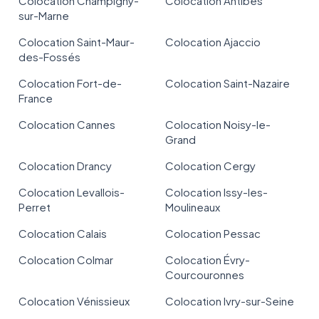
Colocation Champigny-
Colocation Antibes
sur-Marne
Colocation Saint-Maur-
Colocation Ajaccio
des-Fossés
Colocation Fort-de-
Colocation Saint-Nazaire
France
Colocation Cannes
Colocation Noisy-le-
Grand
Colocation Drancy
Colocation Cergy
Colocation Levallois-
Colocation Issy-les-
Perret
Moulineaux
Colocation Calais
Colocation Pessac
Colocation Colmar
Colocation Évry-
Courcouronnes
Colocation Vénissieux
Colocation Ivry-sur-Seine