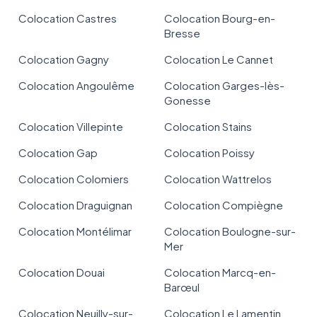
Colocation Castres
Colocation Bourg-en-
Bresse
Colocation Gagny
Colocation Le Cannet
Colocation Angoulême
Colocation Garges-lès-
Gonesse
Colocation Villepinte
Colocation Stains
Colocation Gap
Colocation Poissy
Colocation Colomiers
Colocation Wattrelos
Colocation Draguignan
Colocation Compiègne
Colocation Montélimar
Colocation Boulogne-sur-
Mer
Colocation Douai
Colocation Marcq-en-
Barœul
Colocation Neuilly-sur-
Colocation Le Lamentin