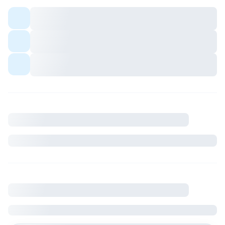
Colocation meublée — espaces communs
partagés avec les colocs.
Quartier avec commerces et transports à
proximité.
Ambiance conviviale pour profils sérieux et
respectueux du cadre de vie.
Description
Où se situe le logement
France