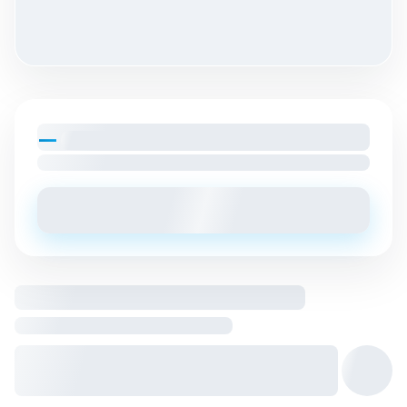
—
par mois
Loyer charges comprises
Envoyer un message
Logement entier hébergé par
Hôte