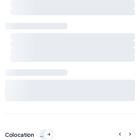
Respect du calme et du voisinage
Charges et règles de vie à préciser ensemble
Sécurité & logement
Détecteur de fumée
Détecteur de monoxyde de carbone
Extincteur
Kit de premiers secours
Bail & charges
Durée du bail, préavis, dépôt de garantie et charges : à
définir avec le propriétaire avant signature du bail de
colocation.
…
Colocation
·