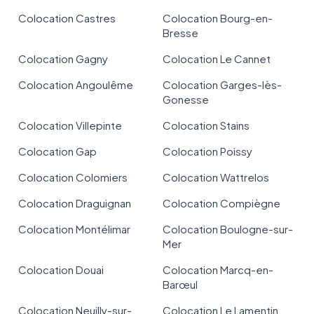
Colocation Castres
Colocation Bourg-en-
Bresse
Colocation Gagny
Colocation Le Cannet
Colocation Angoulême
Colocation Garges-lès-
Gonesse
Colocation Villepinte
Colocation Stains
Colocation Gap
Colocation Poissy
Colocation Colomiers
Colocation Wattrelos
Colocation Draguignan
Colocation Compiègne
Colocation Montélimar
Colocation Boulogne-sur-
Mer
Colocation Douai
Colocation Marcq-en-
Barœul
Colocation Neuilly-sur-
Colocation Le Lamentin