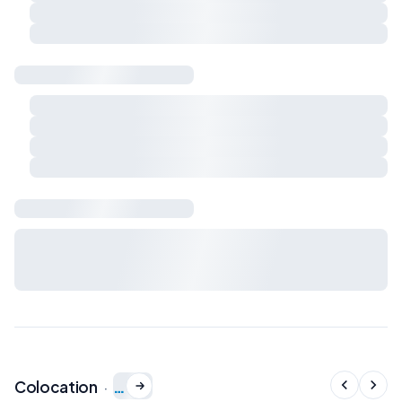
Respect du calme et du voisinage
Charges et règles de vie à préciser ensemble
Sécurité & logement
Détecteur de fumée
Détecteur de monoxyde de carbone
Extincteur
Kit de premiers secours
Bail & charges
Durée du bail, préavis, dépôt de garantie et charges : à
définir avec le propriétaire avant signature du bail de
colocation.
…
Colocation
·