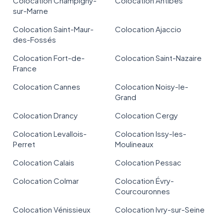
Colocation Champigny-
Colocation Antibes
sur-Marne
Colocation Saint-Maur-
Colocation Ajaccio
des-Fossés
Colocation Fort-de-
Colocation Saint-Nazaire
France
Colocation Cannes
Colocation Noisy-le-
Grand
Colocation Drancy
Colocation Cergy
Colocation Levallois-
Colocation Issy-les-
Perret
Moulineaux
Colocation Calais
Colocation Pessac
Colocation Colmar
Colocation Évry-
Courcouronnes
Colocation Vénissieux
Colocation Ivry-sur-Seine