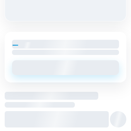
—
par mois
Loyer charges comprises
Envoyer un message
Logement entier hébergé par
Hôte