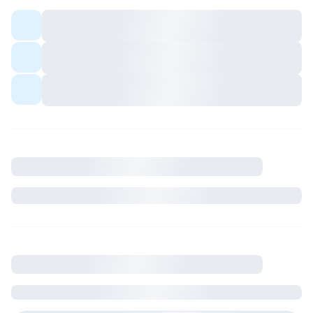
Colocation meublée — espaces communs
partagés avec les colocs.
Quartier avec commerces et transports à
proximité.
Ambiance conviviale pour profils sérieux et
respectueux du cadre de vie.
Description
Où se situe le logement
France