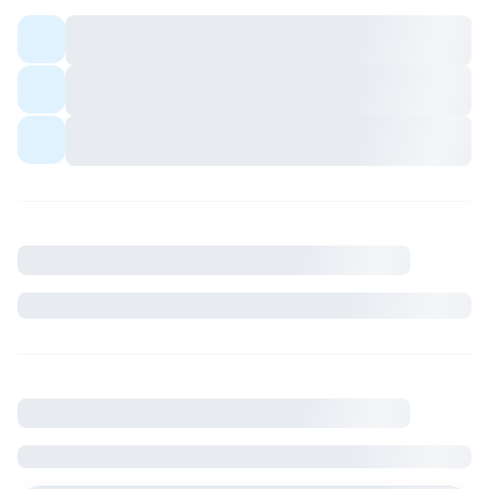
Colocation meublée — espaces communs
partagés avec les colocs.
Quartier avec commerces et transports à
proximité.
Ambiance conviviale pour profils sérieux et
respectueux du cadre de vie.
Description
Où se situe le logement
France