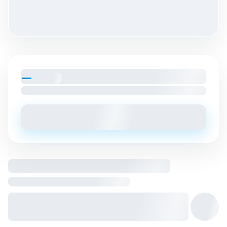
—
par mois
Loyer charges comprises
Envoyer un message
Logement entier hébergé par
Hôte