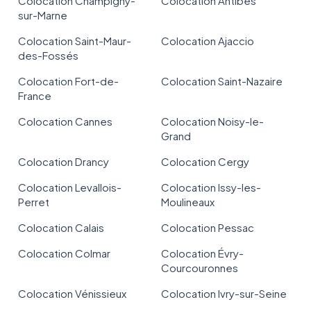
Colocation Champigny-
Colocation Antibes
sur-Marne
Colocation Saint-Maur-
Colocation Ajaccio
des-Fossés
Colocation Fort-de-
Colocation Saint-Nazaire
France
Colocation Cannes
Colocation Noisy-le-
Grand
Colocation Drancy
Colocation Cergy
Colocation Levallois-
Colocation Issy-les-
Perret
Moulineaux
Colocation Calais
Colocation Pessac
Colocation Colmar
Colocation Évry-
Courcouronnes
Colocation Vénissieux
Colocation Ivry-sur-Seine