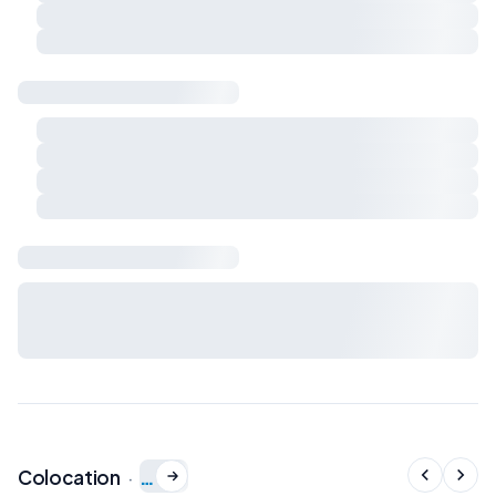
Respect du calme et du voisinage
Charges et règles de vie à préciser ensemble
Sécurité & logement
Détecteur de fumée
Détecteur de monoxyde de carbone
Extincteur
Kit de premiers secours
Bail & charges
Durée du bail, préavis, dépôt de garantie et charges : à
définir avec le propriétaire avant signature du bail de
colocation.
…
Colocation
·