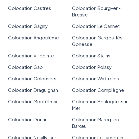
Colocation Castres
Colocation Bourg-en-
Bresse
Colocation Gagny
Colocation Le Cannet
Colocation Angoulême
Colocation Garges-lès-
Gonesse
Colocation Villepinte
Colocation Stains
Colocation Gap
Colocation Poissy
Colocation Colomiers
Colocation Wattrelos
Colocation Draguignan
Colocation Compiègne
Colocation Montélimar
Colocation Boulogne-sur-
Mer
Colocation Douai
Colocation Marcq-en-
Barœul
Colocation Neuilly-sur-
Colocation Le Lamentin