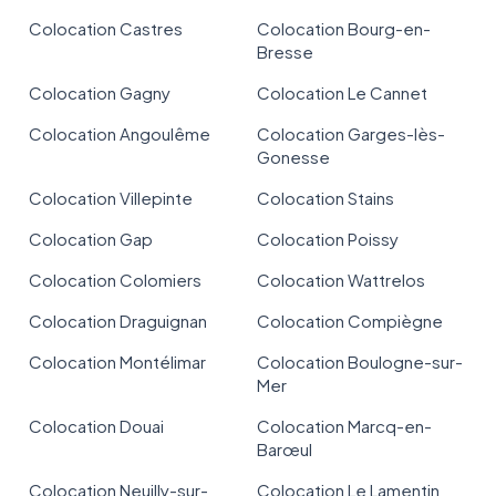
Colocation Castres
Colocation Bourg-en-
Bresse
Colocation Gagny
Colocation Le Cannet
Colocation Angoulême
Colocation Garges-lès-
Gonesse
Colocation Villepinte
Colocation Stains
Colocation Gap
Colocation Poissy
Colocation Colomiers
Colocation Wattrelos
Colocation Draguignan
Colocation Compiègne
Colocation Montélimar
Colocation Boulogne-sur-
Mer
Colocation Douai
Colocation Marcq-en-
Barœul
Colocation Neuilly-sur-
Colocation Le Lamentin