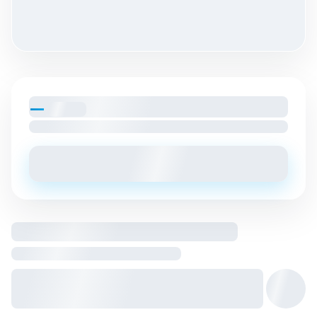
—
par mois
Loyer charges comprises
Envoyer un message
Logement entier hébergé par
Hôte