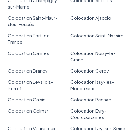
Colocation Champigny-
Colocation Antibes
sur-Marne
Colocation Saint-Maur-
Colocation Ajaccio
des-Fossés
Colocation Fort-de-
Colocation Saint-Nazaire
France
Colocation Cannes
Colocation Noisy-le-
Grand
Colocation Drancy
Colocation Cergy
Colocation Levallois-
Colocation Issy-les-
Perret
Moulineaux
Colocation Calais
Colocation Pessac
Colocation Colmar
Colocation Évry-
Courcouronnes
Colocation Vénissieux
Colocation Ivry-sur-Seine