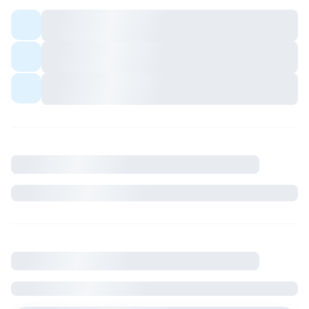
Colocation meublée — espaces communs
partagés avec les colocs.
Quartier avec commerces et transports à
proximité.
Ambiance conviviale pour profils sérieux et
respectueux du cadre de vie.
Description
Où se situe le logement
France