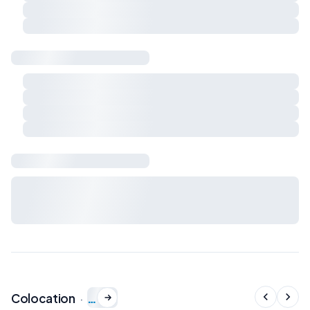
Respect du calme et du voisinage
Charges et règles de vie à préciser ensemble
Sécurité & logement
Détecteur de fumée
Détecteur de monoxyde de carbone
Extincteur
Kit de premiers secours
Bail & charges
Durée du bail, préavis, dépôt de garantie et charges : à
définir avec le propriétaire avant signature du bail de
colocation.
…
Colocation
·