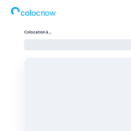
colocnow
Colocation à …
Colocation à Paris — …