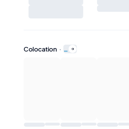
voisinage
Extincteur
Charges et règles de vie à
Kit de premiers
préciser ensemble
Colocation
·
…