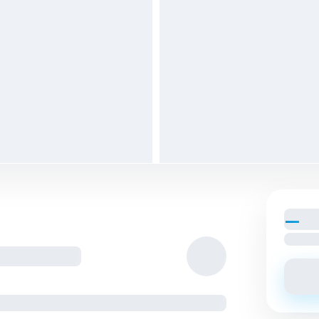
—
par
Loyer c
tagés avec les colocs.