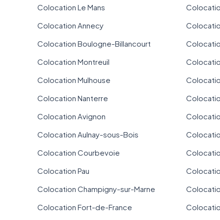
Colocation Le Mans
Colocatio
Colocation Annecy
Colocati
Colocation Boulogne-Billancourt
Colocati
Colocation Montreuil
Colocati
Colocation Mulhouse
Colocati
Colocation Nanterre
Colocatio
Colocation Avignon
Colocati
Colocation Aulnay-sous-Bois
Colocati
Colocation Courbevoie
Colocatio
Colocation Pau
Colocatio
Colocation Champigny-sur-Marne
Colocatio
Colocation Fort-de-France
Colocatio