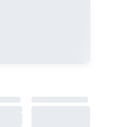
ement
Bail & charges
fumée
Durée du bail, préavis, dépôt
monoxyde
de garantie et charges : à
définir avec le propriétaire