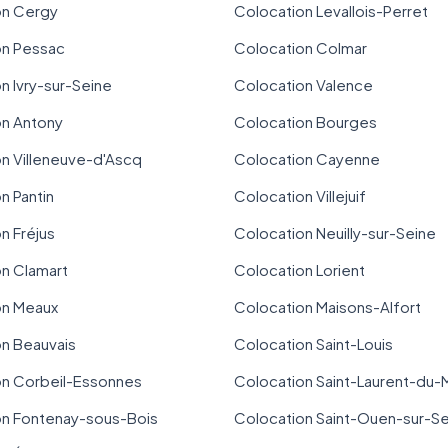
on Cergy
Colocation Levallois-Perret
on Pessac
Colocation Colmar
n Ivry-sur-Seine
Colocation Valence
on Antony
Colocation Bourges
n Villeneuve-d'Ascq
Colocation Cayenne
n Pantin
Colocation Villejuif
n Fréjus
Colocation Neuilly-sur-Seine
n Clamart
Colocation Lorient
on Meaux
Colocation Maisons-Alfort
n Beauvais
Colocation Saint-Louis
on Corbeil-Essonnes
Colocation Saint-Laurent-du-
on Fontenay-sous-Bois
Colocation Saint-Ouen-sur-S