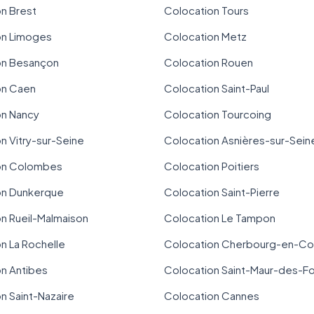
n Brest
Colocation Tours
on Limoges
Colocation Metz
on Besançon
Colocation Rouen
on Caen
Colocation Saint-Paul
on Nancy
Colocation Tourcoing
n Vitry-sur-Seine
Colocation Asnières-sur-Sein
on Colombes
Colocation Poitiers
on Dunkerque
Colocation Saint-Pierre
n Rueil-Malmaison
Colocation Le Tampon
n La Rochelle
Colocation Cherbourg-en-Co
n Antibes
Colocation Saint-Maur-des-F
n Saint-Nazaire
Colocation Cannes