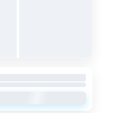
 mois
harges comprises
Envoyer un message