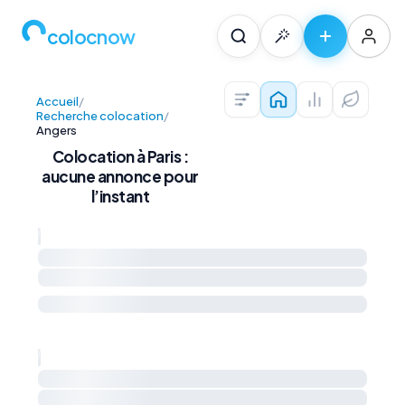
colocnow
Accueil
/
Colocations — Pari
Prix au m² et 
Diagnos
Recherche colocation
/
Angers
Colocation à Paris :
aucune annonce pour
l’instant