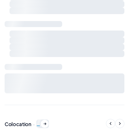
Respect du calme et du voisinage
Charges et règles de vie à préciser ensemble
Sécurité & logement
Détecteur de fumée
Détecteur de monoxyde de carbone
Extincteur
Kit de premiers secours
Bail & charges
Durée du bail, préavis, dépôt de garantie et charges : à
définir avec le propriétaire avant signature du bail de
colocation.
…
Colocation
·