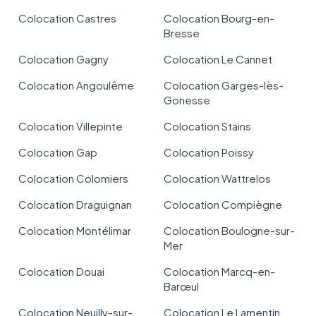
Colocation Castres
Colocation Bourg-en-
Bresse
Colocation Gagny
Colocation Le Cannet
Colocation Angoulême
Colocation Garges-lès-
Gonesse
Colocation Villepinte
Colocation Stains
Colocation Gap
Colocation Poissy
Colocation Colomiers
Colocation Wattrelos
Colocation Draguignan
Colocation Compiègne
Colocation Montélimar
Colocation Boulogne-sur-
Mer
Colocation Douai
Colocation Marcq-en-
Barœul
Colocation Neuilly-sur-
Colocation Le Lamentin