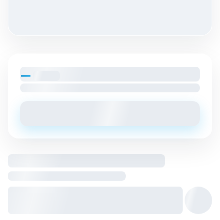
—
par mois
Loyer charges comprises
Envoyer un message
Logement entier hébergé par
Hôte