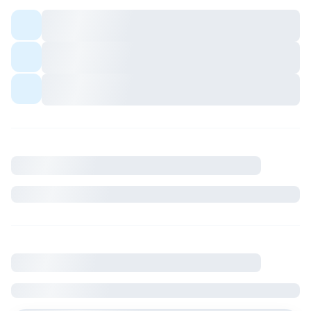
Colocation meublée — espaces communs
partagés avec les colocs.
Quartier avec commerces et transports à
proximité.
Ambiance conviviale pour profils sérieux et
respectueux du cadre de vie.
Description
Où se situe le logement
France