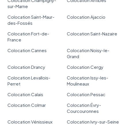
Colocation Champigny-
Colocation Antibes
sur-Marne
Colocation Saint-Maur-
Colocation Ajaccio
des-Fossés
Colocation Fort-de-
Colocation Saint-Nazaire
France
Colocation Cannes
Colocation Noisy-le-
Grand
Colocation Drancy
Colocation Cergy
Colocation Levallois-
Colocation Issy-les-
Perret
Moulineaux
Colocation Calais
Colocation Pessac
Colocation Colmar
Colocation Évry-
Courcouronnes
Colocation Vénissieux
Colocation Ivry-sur-Seine