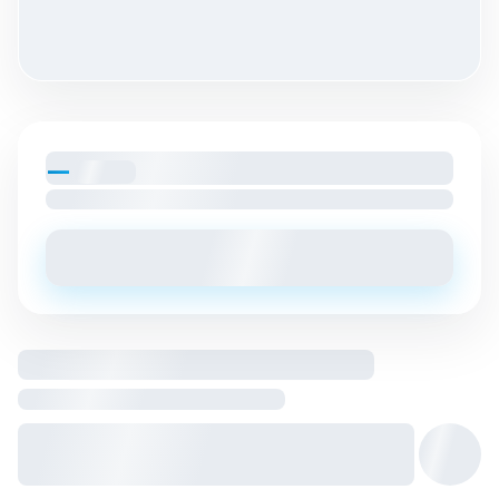
—
par mois
Loyer charges comprises
Envoyer un message
Logement entier hébergé par
Hôte