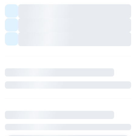
Colocation meublée — espaces communs
partagés avec les colocs.
Quartier avec commerces et transports à
proximité.
Ambiance conviviale pour profils sérieux et
respectueux du cadre de vie.
Description
Où se situe le logement
France