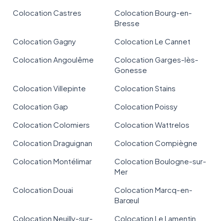
Colocation Castres
Colocation Bourg-en-
Bresse
Colocation Gagny
Colocation Le Cannet
Colocation Angoulême
Colocation Garges-lès-
Gonesse
Colocation Villepinte
Colocation Stains
Colocation Gap
Colocation Poissy
Colocation Colomiers
Colocation Wattrelos
Colocation Draguignan
Colocation Compiègne
Colocation Montélimar
Colocation Boulogne-sur-
Mer
Colocation Douai
Colocation Marcq-en-
Barœul
Colocation Neuilly-sur-
Colocation Le Lamentin