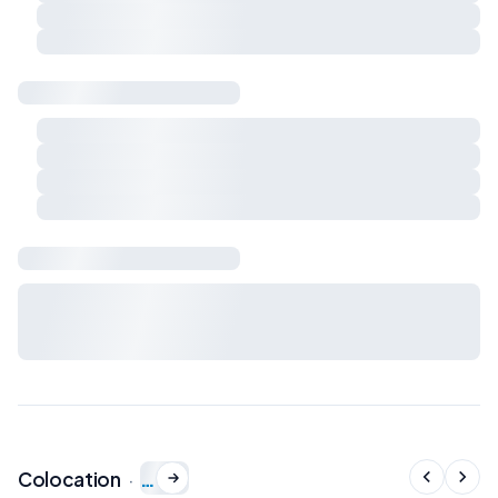
Respect du calme et du voisinage
Charges et règles de vie à préciser ensemble
Sécurité & logement
Détecteur de fumée
Détecteur de monoxyde de carbone
Extincteur
Kit de premiers secours
Bail & charges
Durée du bail, préavis, dépôt de garantie et charges : à
définir avec le propriétaire avant signature du bail de
colocation.
…
Colocation
·