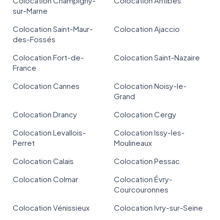
Colocation Champigny-
Colocation Antibes
sur-Marne
Colocation Saint-Maur-
Colocation Ajaccio
des-Fossés
Colocation Fort-de-
Colocation Saint-Nazaire
France
Colocation Cannes
Colocation Noisy-le-
Grand
Colocation Drancy
Colocation Cergy
Colocation Levallois-
Colocation Issy-les-
Perret
Moulineaux
Colocation Calais
Colocation Pessac
Colocation Colmar
Colocation Évry-
Courcouronnes
Colocation Vénissieux
Colocation Ivry-sur-Seine