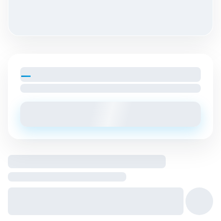
—
par mois
Loyer charges comprises
Envoyer un message
Logement entier hébergé par
Hôte