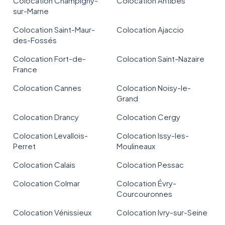
Colocation Champigny-
Colocation Antibes
sur-Marne
Colocation Saint-Maur-
Colocation Ajaccio
des-Fossés
Colocation Fort-de-
Colocation Saint-Nazaire
France
Colocation Cannes
Colocation Noisy-le-
Grand
Colocation Drancy
Colocation Cergy
Colocation Levallois-
Colocation Issy-les-
Perret
Moulineaux
Colocation Calais
Colocation Pessac
Colocation Colmar
Colocation Évry-
Courcouronnes
Colocation Vénissieux
Colocation Ivry-sur-Seine