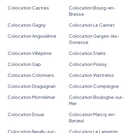
Colocation Castres
Colocation Bourg-en-
Bresse
Colocation Gagny
Colocation Le Cannet
Colocation Angoulême
Colocation Garges-lès-
Gonesse
Colocation Villepinte
Colocation Stains
Colocation Gap
Colocation Poissy
Colocation Colomiers
Colocation Wattrelos
Colocation Draguignan
Colocation Compiègne
Colocation Montélimar
Colocation Boulogne-sur-
Mer
Colocation Douai
Colocation Marcq-en-
Barœul
Colocation Neuilly-sur-
Colocation Le Lamentin