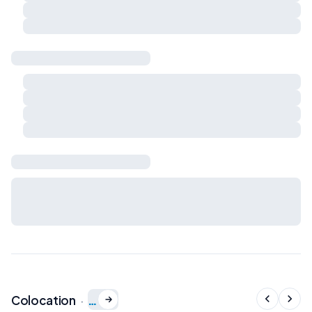
Respect du calme et du voisinage
Charges et règles de vie à préciser ensemble
Sécurité & logement
Détecteur de fumée
Détecteur de monoxyde de carbone
Extincteur
Kit de premiers secours
Bail & charges
Durée du bail, préavis, dépôt de garantie et charges : à
définir avec le propriétaire avant signature du bail de
colocation.
…
Colocation
·