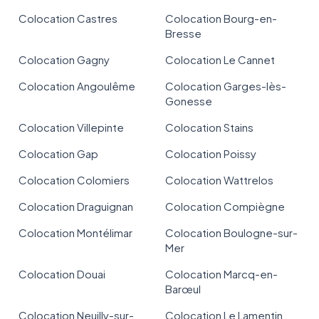
Colocation Castres
Colocation Bourg-en-
Bresse
Colocation Gagny
Colocation Le Cannet
Colocation Angoulême
Colocation Garges-lès-
Gonesse
Colocation Villepinte
Colocation Stains
Colocation Gap
Colocation Poissy
Colocation Colomiers
Colocation Wattrelos
Colocation Draguignan
Colocation Compiègne
Colocation Montélimar
Colocation Boulogne-sur-
Mer
Colocation Douai
Colocation Marcq-en-
Barœul
Colocation Neuilly-sur-
Colocation Le Lamentin