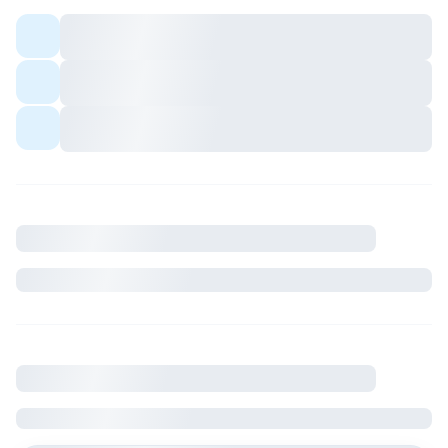
Colocation meublée — espaces communs
partagés avec les colocs.
Quartier avec commerces et transports à
proximité.
Ambiance conviviale pour profils sérieux et
respectueux du cadre de vie.
Description
Où se situe le logement
France