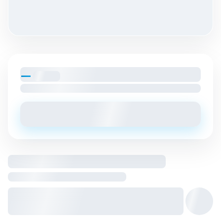
—
par mois
Loyer charges comprises
Envoyer un message
Logement entier hébergé par
Hôte