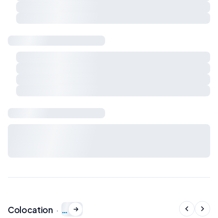
Respect du calme et du voisinage
Charges et règles de vie à préciser ensemble
Sécurité & logement
Détecteur de fumée
Détecteur de monoxyde de carbone
Extincteur
Kit de premiers secours
Bail & charges
Durée du bail, préavis, dépôt de garantie et charges : à
définir avec le propriétaire avant signature du bail de
colocation.
…
Colocation
·