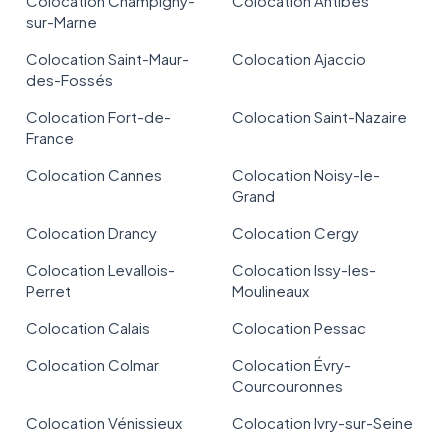
Colocation Champigny-
Colocation Antibes
sur-Marne
Colocation Saint-Maur-
Colocation Ajaccio
des-Fossés
Colocation Fort-de-
Colocation Saint-Nazaire
France
Colocation Cannes
Colocation Noisy-le-
Grand
Colocation Drancy
Colocation Cergy
Colocation Levallois-
Colocation Issy-les-
Perret
Moulineaux
Colocation Calais
Colocation Pessac
Colocation Colmar
Colocation Évry-
Courcouronnes
Colocation Vénissieux
Colocation Ivry-sur-Seine