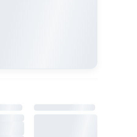
ement
Bail & charges
fumée
Durée du bail, préavis, dépôt
monoxyde
de garantie et charges : à
définir avec le propriétaire