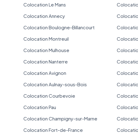
Colocation Le Mans
Colocatio
Colocation Annecy
Colocati
Colocation Boulogne-Billancourt
Colocati
Colocation Montreuil
Colocati
Colocation Mulhouse
Colocati
Colocation Nanterre
Colocatio
Colocation Avignon
Colocati
Colocation Aulnay-sous-Bois
Colocati
Colocation Courbevoie
Colocatio
Colocation Pau
Colocatio
Colocation Champigny-sur-Marne
Colocatio
Colocation Fort-de-France
Colocatio