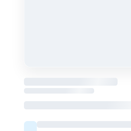
Logement entier hébergé par Hôte
Colocation meublée — espaces communs par