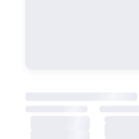
À savoir
Règlement intérieur
Sécurité & log
Visite sur rendez-vous
Détecteur de 
avec le propriétaire
Détecteur de 
Respect du calme et du
de carbone