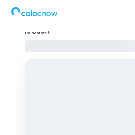
colocnow
Colocation à …
Colocation à Paris — …