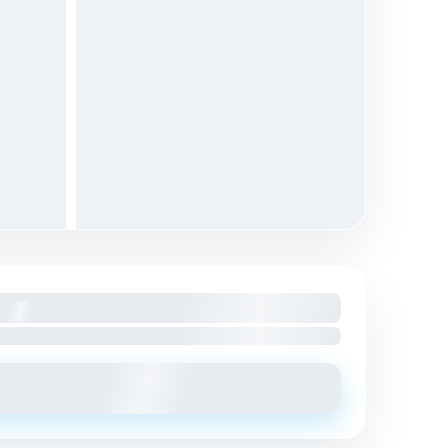
 mois
harges comprises
Envoyer un message