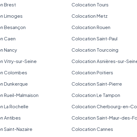
n Brest
Colocation Tours
on Limoges
Colocation Metz
on Besançon
Colocation Rouen
on Caen
Colocation Saint-Paul
on Nancy
Colocation Tourcoing
n Vitry-sur-Seine
Colocation Asnières-sur-Sein
on Colombes
Colocation Poitiers
on Dunkerque
Colocation Saint-Pierre
n Rueil-Malmaison
Colocation Le Tampon
n La Rochelle
Colocation Cherbourg-en-Co
n Antibes
Colocation Saint-Maur-des-F
n Saint-Nazaire
Colocation Cannes