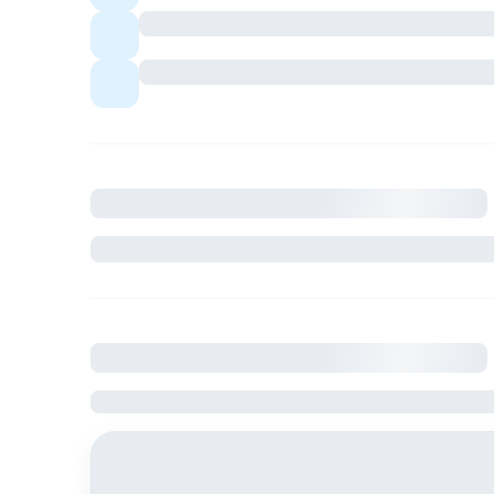
Quartier avec commerces et transports à pr
Ambiance conviviale pour profils sérieux et
Description
Où se situe le logement
France