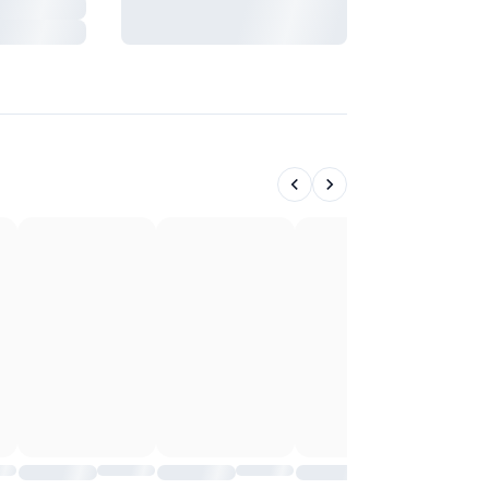
avant signature du bail de
 secours
colocation.