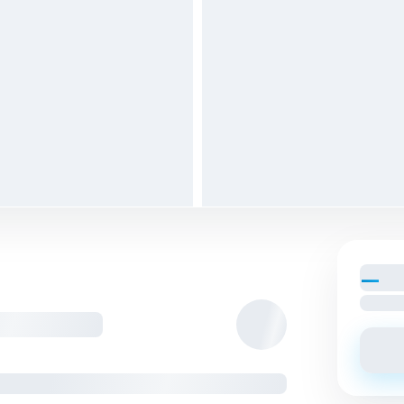
—
par
Loyer c
tagés avec les colocs.