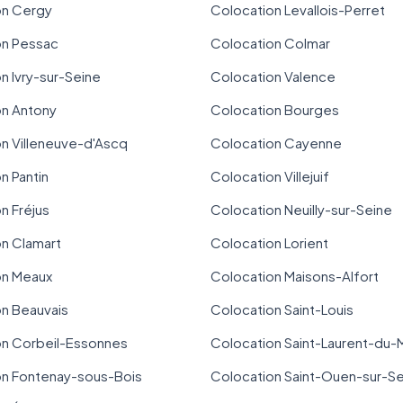
on Cergy
Colocation Levallois-Perret
on Pessac
Colocation Colmar
n Ivry-sur-Seine
Colocation Valence
on Antony
Colocation Bourges
n Villeneuve-d'Ascq
Colocation Cayenne
n Pantin
Colocation Villejuif
n Fréjus
Colocation Neuilly-sur-Seine
n Clamart
Colocation Lorient
on Meaux
Colocation Maisons-Alfort
n Beauvais
Colocation Saint-Louis
on Corbeil-Essonnes
Colocation Saint-Laurent-du-
on Fontenay-sous-Bois
Colocation Saint-Ouen-sur-S