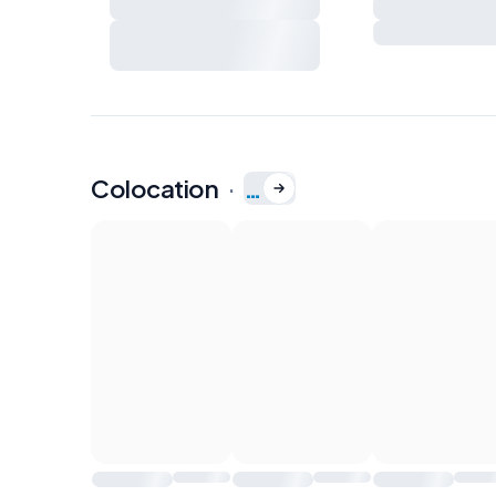
voisinage
Extincteur
Charges et règles de vie à
Kit de premiers
préciser ensemble
Colocation
·
…