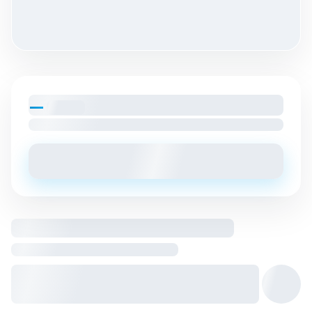
—
par mois
Loyer charges comprises
Envoyer un message
Logement entier hébergé par
Hôte