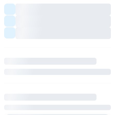
Colocation meublée — espaces communs
partagés avec les colocs.
Quartier avec commerces et transports à
proximité.
Ambiance conviviale pour profils sérieux et
respectueux du cadre de vie.
Description
Où se situe le logement
France