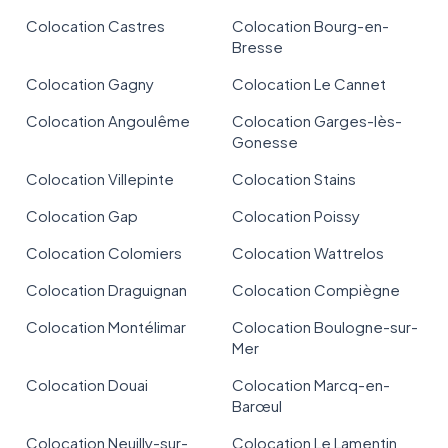
Colocation Castres
Colocation Bourg-en-
Bresse
Colocation Gagny
Colocation Le Cannet
Colocation Angoulême
Colocation Garges-lès-
Gonesse
Colocation Villepinte
Colocation Stains
Colocation Gap
Colocation Poissy
Colocation Colomiers
Colocation Wattrelos
Colocation Draguignan
Colocation Compiègne
Colocation Montélimar
Colocation Boulogne-sur-
Mer
Colocation Douai
Colocation Marcq-en-
Barœul
Colocation Neuilly-sur-
Colocation Le Lamentin