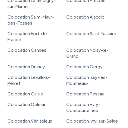
Colocation Champigny-
Colocation Antibes
sur-Marne
Colocation Saint-Maur-
Colocation Ajaccio
des-Fossés
Colocation Fort-de-
Colocation Saint-Nazaire
France
Colocation Cannes
Colocation Noisy-le-
Grand
Colocation Drancy
Colocation Cergy
Colocation Levallois-
Colocation Issy-les-
Perret
Moulineaux
Colocation Calais
Colocation Pessac
Colocation Colmar
Colocation Évry-
Courcouronnes
Colocation Vénissieux
Colocation Ivry-sur-Seine