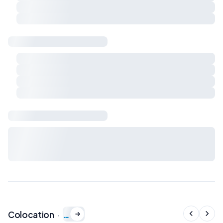
Respect du calme et du voisinage
Charges et règles de vie à préciser ensemble
Sécurité & logement
Détecteur de fumée
Détecteur de monoxyde de carbone
Extincteur
Kit de premiers secours
Bail & charges
Durée du bail, préavis, dépôt de garantie et charges : à
définir avec le propriétaire avant signature du bail de
colocation.
…
Colocation
·