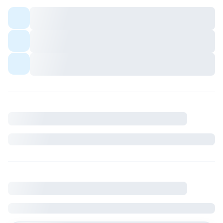
Colocation meublée — espaces communs
partagés avec les colocs.
Quartier avec commerces et transports à
proximité.
Ambiance conviviale pour profils sérieux et
respectueux du cadre de vie.
Description
Où se situe le logement
France