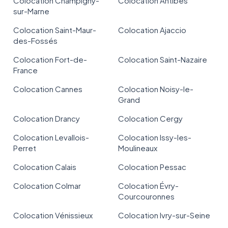
Colocation Champigny-
Colocation Antibes
sur-Marne
Colocation Saint-Maur-
Colocation Ajaccio
des-Fossés
Colocation Fort-de-
Colocation Saint-Nazaire
France
Colocation Cannes
Colocation Noisy-le-
Grand
Colocation Drancy
Colocation Cergy
Colocation Levallois-
Colocation Issy-les-
Perret
Moulineaux
Colocation Calais
Colocation Pessac
Colocation Colmar
Colocation Évry-
Courcouronnes
Colocation Vénissieux
Colocation Ivry-sur-Seine