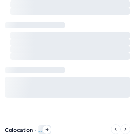
Respect du calme et du voisinage
Charges et règles de vie à préciser ensemble
Sécurité & logement
Détecteur de fumée
Détecteur de monoxyde de carbone
Extincteur
Kit de premiers secours
Bail & charges
Durée du bail, préavis, dépôt de garantie et charges : à
définir avec le propriétaire avant signature du bail de
colocation.
…
Colocation
·