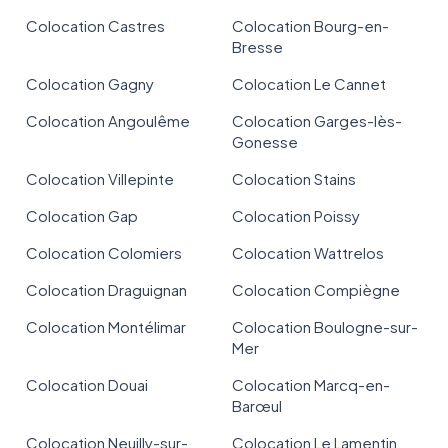
Colocation Castres
Colocation Bourg-en-
Bresse
Colocation Gagny
Colocation Le Cannet
Colocation Angoulême
Colocation Garges-lès-
Gonesse
Colocation Villepinte
Colocation Stains
Colocation Gap
Colocation Poissy
Colocation Colomiers
Colocation Wattrelos
Colocation Draguignan
Colocation Compiègne
Colocation Montélimar
Colocation Boulogne-sur-
Mer
Colocation Douai
Colocation Marcq-en-
Barœul
Colocation Neuilly-sur-
Colocation Le Lamentin