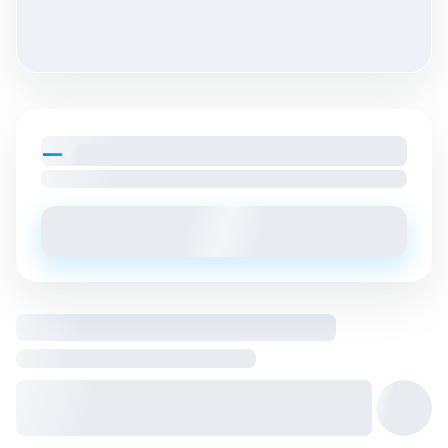
—
par mois
Loyer charges comprises
Envoyer un message
Logement entier hébergé par
Hôte