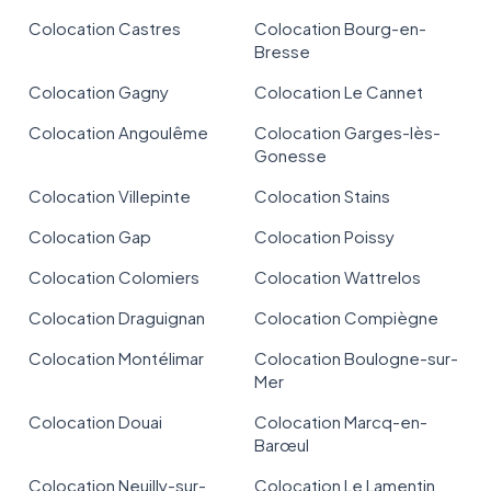
Colocation Castres
Colocation Bourg-en-
Bresse
Colocation Gagny
Colocation Le Cannet
Colocation Angoulême
Colocation Garges-lès-
Gonesse
Colocation Villepinte
Colocation Stains
Colocation Gap
Colocation Poissy
Colocation Colomiers
Colocation Wattrelos
Colocation Draguignan
Colocation Compiègne
Colocation Montélimar
Colocation Boulogne-sur-
Mer
Colocation Douai
Colocation Marcq-en-
Barœul
Colocation Neuilly-sur-
Colocation Le Lamentin