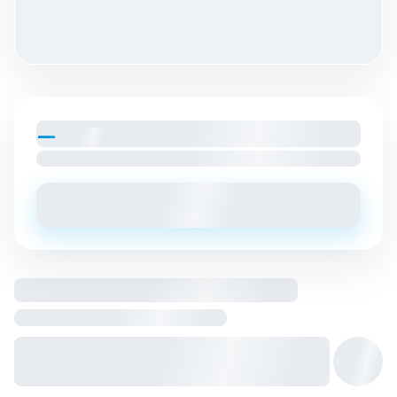
—
par mois
Loyer charges comprises
Envoyer un message
Logement entier hébergé par
Hôte