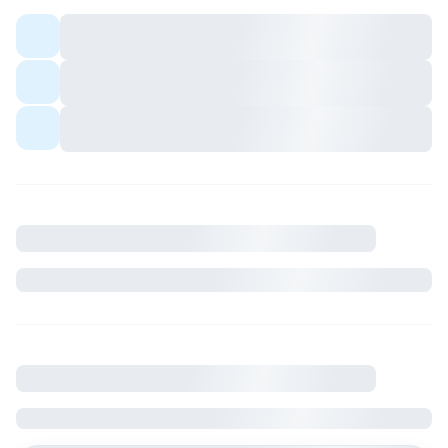
Colocation meublée — espaces communs
partagés avec les colocs.
Quartier avec commerces et transports à
proximité.
Ambiance conviviale pour profils sérieux et
respectueux du cadre de vie.
Description
Où se situe le logement
France