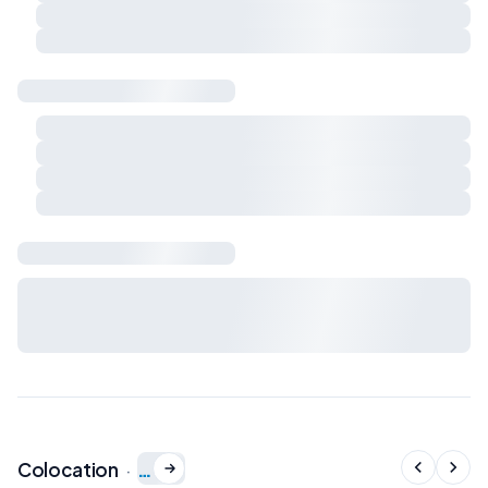
Respect du calme et du voisinage
Charges et règles de vie à préciser ensemble
Sécurité & logement
Détecteur de fumée
Détecteur de monoxyde de carbone
Extincteur
Kit de premiers secours
Bail & charges
Durée du bail, préavis, dépôt de garantie et charges : à
définir avec le propriétaire avant signature du bail de
colocation.
…
Colocation
·