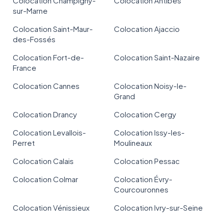
Colocation Champigny-
Colocation Antibes
sur-Marne
Colocation Saint-Maur-
Colocation Ajaccio
des-Fossés
Colocation Fort-de-
Colocation Saint-Nazaire
France
Colocation Cannes
Colocation Noisy-le-
Grand
Colocation Drancy
Colocation Cergy
Colocation Levallois-
Colocation Issy-les-
Perret
Moulineaux
Colocation Calais
Colocation Pessac
Colocation Colmar
Colocation Évry-
Courcouronnes
Colocation Vénissieux
Colocation Ivry-sur-Seine