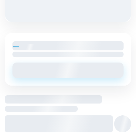
—
par mois
Loyer charges comprises
Envoyer un message
Logement entier hébergé par
Hôte