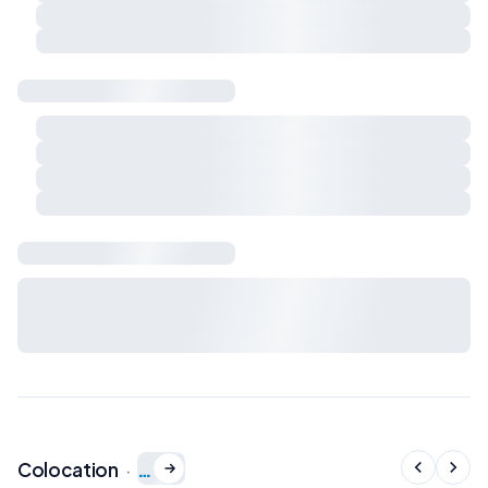
Respect du calme et du voisinage
Charges et règles de vie à préciser ensemble
Sécurité & logement
Détecteur de fumée
Détecteur de monoxyde de carbone
Extincteur
Kit de premiers secours
Bail & charges
Durée du bail, préavis, dépôt de garantie et charges : à
définir avec le propriétaire avant signature du bail de
colocation.
…
Colocation
·