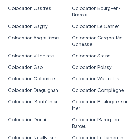
Colocation Castres
Colocation Bourg-en-
Bresse
Colocation Gagny
Colocation Le Cannet
Colocation Angoulême
Colocation Garges-lès-
Gonesse
Colocation Villepinte
Colocation Stains
Colocation Gap
Colocation Poissy
Colocation Colomiers
Colocation Wattrelos
Colocation Draguignan
Colocation Compiègne
Colocation Montélimar
Colocation Boulogne-sur-
Mer
Colocation Douai
Colocation Marcq-en-
Barœul
Colocation Neuilly-sur-
Colocation Le Lamentin