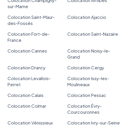
Colocation Champigny-
Colocation Antibes
sur-Marne
Colocation Saint-Maur-
Colocation Ajaccio
des-Fossés
Colocation Fort-de-
Colocation Saint-Nazaire
France
Colocation Cannes
Colocation Noisy-le-
Grand
Colocation Drancy
Colocation Cergy
Colocation Levallois-
Colocation Issy-les-
Perret
Moulineaux
Colocation Calais
Colocation Pessac
Colocation Colmar
Colocation Évry-
Courcouronnes
Colocation Vénissieux
Colocation Ivry-sur-Seine