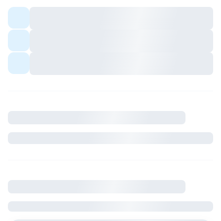
Colocation meublée — espaces communs
partagés avec les colocs.
Quartier avec commerces et transports à
proximité.
Ambiance conviviale pour profils sérieux et
respectueux du cadre de vie.
Description
Où se situe le logement
France