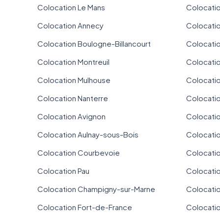
Colocation Le Mans
Colocatio
Colocation Annecy
Colocati
Colocation Boulogne-Billancourt
Colocati
Colocation Montreuil
Colocati
Colocation Mulhouse
Colocati
Colocation Nanterre
Colocatio
Colocation Avignon
Colocati
Colocation Aulnay-sous-Bois
Colocati
Colocation Courbevoie
Colocatio
Colocation Pau
Colocatio
Colocation Champigny-sur-Marne
Colocatio
Colocation Fort-de-France
Colocatio