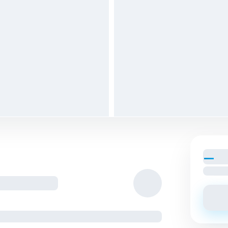
—
par
Loyer c
tagés avec les colocs.