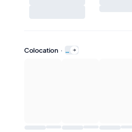
voisinage
Extincteur
Charges et règles de vie à
Kit de premiers
préciser ensemble
Colocation
·
…