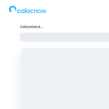
colocnow
Colocation à …
Colocation à Paris — …