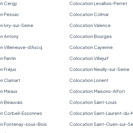
on Cergy
Colocation Levallois-Perret
on Pessac
Colocation Colmar
n Ivry-sur-Seine
Colocation Valence
on Antony
Colocation Bourges
n Villeneuve-d'Ascq
Colocation Cayenne
n Pantin
Colocation Villejuif
n Fréjus
Colocation Neuilly-sur-Seine
n Clamart
Colocation Lorient
on Meaux
Colocation Maisons-Alfort
n Beauvais
Colocation Saint-Louis
on Corbeil-Essonnes
Colocation Saint-Laurent-du-
on Fontenay-sous-Bois
Colocation Saint-Ouen-sur-S