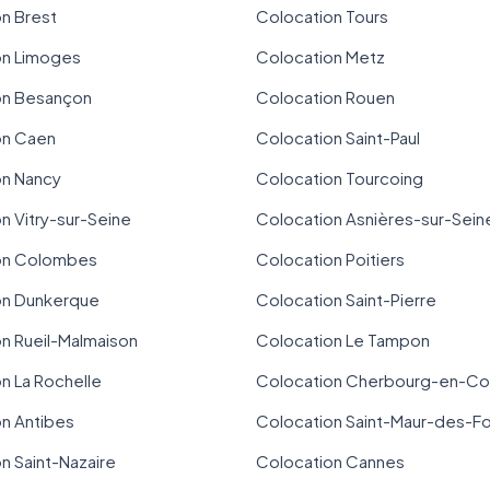
n Brest
Colocation Tours
on Limoges
Colocation Metz
on Besançon
Colocation Rouen
on Caen
Colocation Saint-Paul
on Nancy
Colocation Tourcoing
n Vitry-sur-Seine
Colocation Asnières-sur-Sein
on Colombes
Colocation Poitiers
on Dunkerque
Colocation Saint-Pierre
n Rueil-Malmaison
Colocation Le Tampon
n La Rochelle
Colocation Cherbourg-en-Co
n Antibes
Colocation Saint-Maur-des-F
n Saint-Nazaire
Colocation Cannes