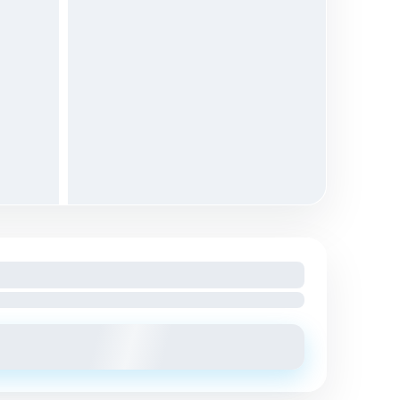
 mois
harges comprises
Envoyer un message