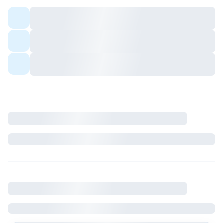
Colocation meublée — espaces communs
partagés avec les colocs.
Quartier avec commerces et transports à
proximité.
Ambiance conviviale pour profils sérieux et
respectueux du cadre de vie.
Description
Où se situe le logement
France