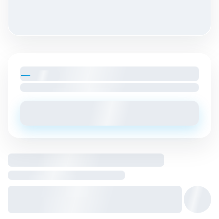
—
par mois
Loyer charges comprises
Envoyer un message
Logement entier hébergé par
Hôte