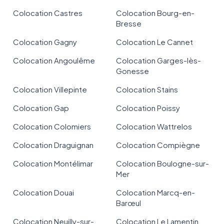
Colocation Castres
Colocation Bourg-en-
Bresse
Colocation Gagny
Colocation Le Cannet
Colocation Angoulême
Colocation Garges-lès-
Gonesse
Colocation Villepinte
Colocation Stains
Colocation Gap
Colocation Poissy
Colocation Colomiers
Colocation Wattrelos
Colocation Draguignan
Colocation Compiègne
Colocation Montélimar
Colocation Boulogne-sur-
Mer
Colocation Douai
Colocation Marcq-en-
Barœul
Colocation Neuilly-sur-
Colocation Le Lamentin