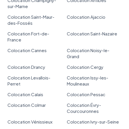
Colocation Champigny-
Colocation Antibes
sur-Marne
Colocation Saint-Maur-
Colocation Ajaccio
des-Fossés
Colocation Fort-de-
Colocation Saint-Nazaire
France
Colocation Cannes
Colocation Noisy-le-
Grand
Colocation Drancy
Colocation Cergy
Colocation Levallois-
Colocation Issy-les-
Perret
Moulineaux
Colocation Calais
Colocation Pessac
Colocation Colmar
Colocation Évry-
Courcouronnes
Colocation Vénissieux
Colocation Ivry-sur-Seine