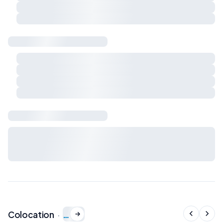
Respect du calme et du voisinage
Charges et règles de vie à préciser ensemble
Sécurité & logement
Détecteur de fumée
Détecteur de monoxyde de carbone
Extincteur
Kit de premiers secours
Bail & charges
Durée du bail, préavis, dépôt de garantie et charges : à
définir avec le propriétaire avant signature du bail de
colocation.
…
Colocation
·