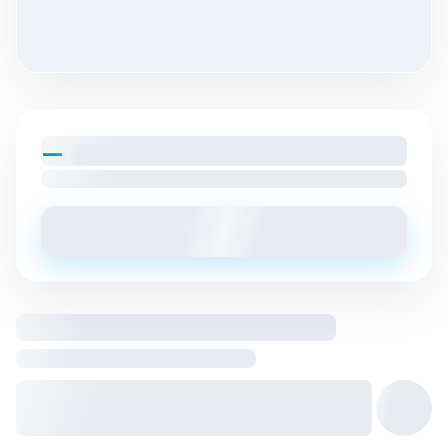
—
par mois
Loyer charges comprises
Envoyer un message
Logement entier hébergé par
Hôte