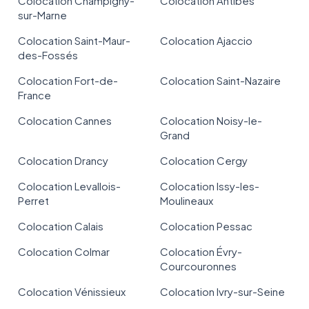
Colocation Champigny-
Colocation Antibes
sur-Marne
Colocation Saint-Maur-
Colocation Ajaccio
des-Fossés
Colocation Fort-de-
Colocation Saint-Nazaire
France
Colocation Cannes
Colocation Noisy-le-
Grand
Colocation Drancy
Colocation Cergy
Colocation Levallois-
Colocation Issy-les-
Perret
Moulineaux
Colocation Calais
Colocation Pessac
Colocation Colmar
Colocation Évry-
Courcouronnes
Colocation Vénissieux
Colocation Ivry-sur-Seine