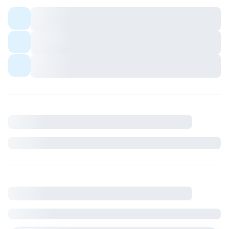
Colocation meublée — espaces communs
partagés avec les colocs.
Quartier avec commerces et transports à
proximité.
Ambiance conviviale pour profils sérieux et
respectueux du cadre de vie.
Description
Où se situe le logement
France