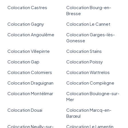
Colocation Castres
Colocation Bourg-en-
Bresse
Colocation Gagny
Colocation Le Cannet
Colocation Angoulême
Colocation Garges-lès-
Gonesse
Colocation Villepinte
Colocation Stains
Colocation Gap
Colocation Poissy
Colocation Colomiers
Colocation Wattrelos
Colocation Draguignan
Colocation Compiègne
Colocation Montélimar
Colocation Boulogne-sur-
Mer
Colocation Douai
Colocation Marcq-en-
Barœul
Colocation Neuilly-sur-
Colocation Le Lamentin