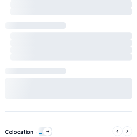
Respect du calme et du voisinage
Charges et règles de vie à préciser ensemble
Sécurité & logement
Détecteur de fumée
Détecteur de monoxyde de carbone
Extincteur
Kit de premiers secours
Bail & charges
Durée du bail, préavis, dépôt de garantie et charges : à
définir avec le propriétaire avant signature du bail de
colocation.
…
Colocation
·