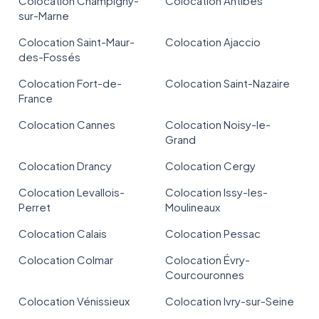
Colocation Champigny-
Colocation Antibes
sur-Marne
Colocation Saint-Maur-
Colocation Ajaccio
des-Fossés
Colocation Fort-de-
Colocation Saint-Nazaire
France
Colocation Cannes
Colocation Noisy-le-
Grand
Colocation Drancy
Colocation Cergy
Colocation Levallois-
Colocation Issy-les-
Perret
Moulineaux
Colocation Calais
Colocation Pessac
Colocation Colmar
Colocation Évry-
Courcouronnes
Colocation Vénissieux
Colocation Ivry-sur-Seine