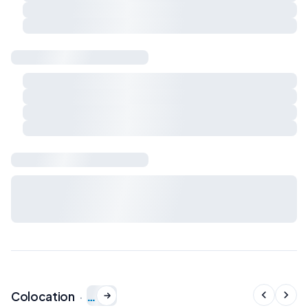
Respect du calme et du voisinage
Charges et règles de vie à préciser ensemble
Sécurité & logement
Détecteur de fumée
Détecteur de monoxyde de carbone
Extincteur
Kit de premiers secours
Bail & charges
Durée du bail, préavis, dépôt de garantie et charges : à
définir avec le propriétaire avant signature du bail de
colocation.
…
Colocation
·