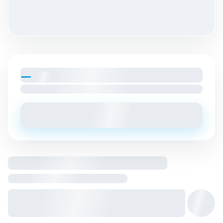
—
par mois
Loyer charges comprises
Envoyer un message
Logement entier hébergé par
Hôte