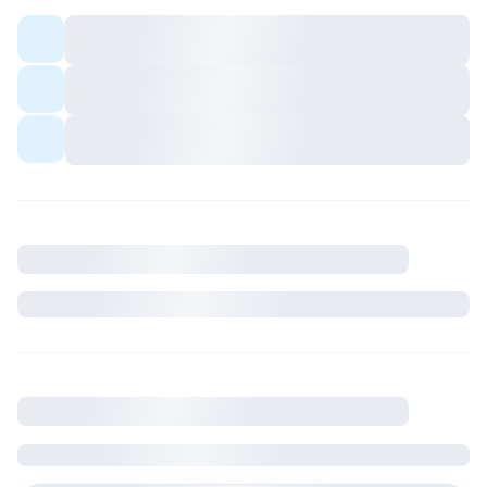
Colocation meublée — espaces communs
partagés avec les colocs.
Quartier avec commerces et transports à
proximité.
Ambiance conviviale pour profils sérieux et
respectueux du cadre de vie.
Description
Où se situe le logement
France