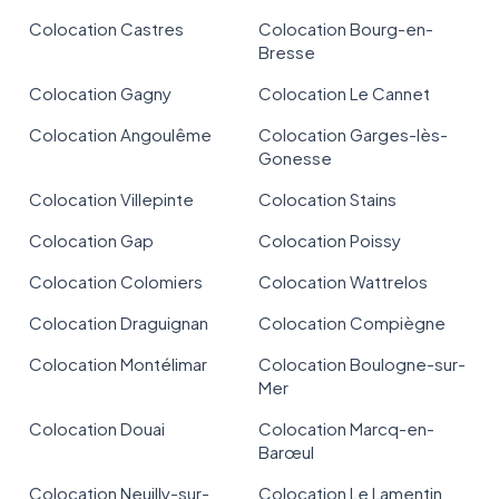
Colocation Castres
Colocation Bourg-en-
Bresse
Colocation Gagny
Colocation Le Cannet
Colocation Angoulême
Colocation Garges-lès-
Gonesse
Colocation Villepinte
Colocation Stains
Colocation Gap
Colocation Poissy
Colocation Colomiers
Colocation Wattrelos
Colocation Draguignan
Colocation Compiègne
Colocation Montélimar
Colocation Boulogne-sur-
Mer
Colocation Douai
Colocation Marcq-en-
Barœul
Colocation Neuilly-sur-
Colocation Le Lamentin