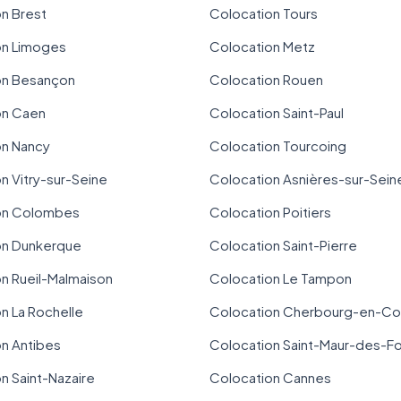
n Brest
Colocation Tours
on Limoges
Colocation Metz
on Besançon
Colocation Rouen
on Caen
Colocation Saint-Paul
on Nancy
Colocation Tourcoing
n Vitry-sur-Seine
Colocation Asnières-sur-Sein
on Colombes
Colocation Poitiers
on Dunkerque
Colocation Saint-Pierre
n Rueil-Malmaison
Colocation Le Tampon
n La Rochelle
Colocation Cherbourg-en-Co
n Antibes
Colocation Saint-Maur-des-F
n Saint-Nazaire
Colocation Cannes