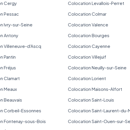
on Cergy
Colocation Levallois-Perret
on Pessac
Colocation Colmar
n Ivry-sur-Seine
Colocation Valence
on Antony
Colocation Bourges
n Villeneuve-d'Ascq
Colocation Cayenne
n Pantin
Colocation Villejuif
n Fréjus
Colocation Neuilly-sur-Seine
n Clamart
Colocation Lorient
on Meaux
Colocation Maisons-Alfort
n Beauvais
Colocation Saint-Louis
on Corbeil-Essonnes
Colocation Saint-Laurent-du-
on Fontenay-sous-Bois
Colocation Saint-Ouen-sur-S