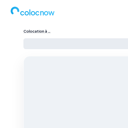
colocnow
Colocation à …
Colocation à Paris — …