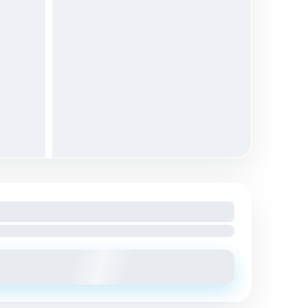
 mois
harges comprises
Envoyer un message