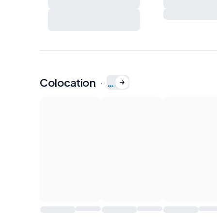
voisinage
Extincteur
Charges et règles de vie à
Kit de premiers
préciser ensemble
Colocation
·
…