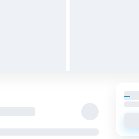
—
par
Loyer c
tagés avec les colocs.