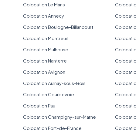
Colocation Le Mans
Colocatio
Colocation Annecy
Colocati
Colocation Boulogne-Billancourt
Colocati
Colocation Montreuil
Colocati
Colocation Mulhouse
Colocati
Colocation Nanterre
Colocatio
Colocation Avignon
Colocati
Colocation Aulnay-sous-Bois
Colocati
Colocation Courbevoie
Colocatio
Colocation Pau
Colocatio
Colocation Champigny-sur-Marne
Colocatio
Colocation Fort-de-France
Colocatio