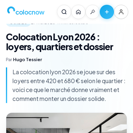
Accueil
/
Blog colocation
/
Colocation Lyon 2026 : loyers, quartiers et dossier
colocnow
GUIDES
27 mai 2026
· 11 min de lecture
Colocation Lyon 2026 :
loyers, quartiers et dossier
Par
Hugo Tessier
La colocation lyon 2026 se joue sur des
loyers entre 420 et 680 € selon le quartier :
voici ce que le marché donne vraiment et
comment monter un dossier solide.