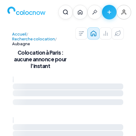
colocnow
Accueil
/
Colocations — Pari
Prix au m² et 
Diagnos
Recherche colocation
/
Aubagne
Colocation à Paris :
aucune annonce pour
l’instant