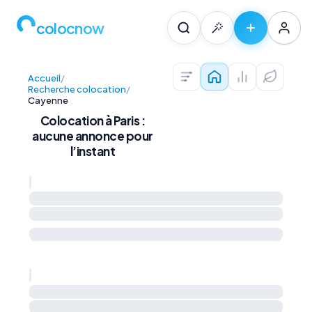
colocnow
Accueil
/
Colocations — Pari
Prix au m² et 
Diagnos
Recherche colocation
/
Cayenne
Colocation à Paris :
aucune annonce pour
l’instant