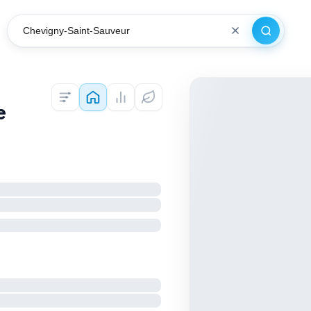
Recherch
VILLE
Colocations — Paris
Prix au m² et ventes (DVF) — Paris
Diagnostics DPE — Paris
e