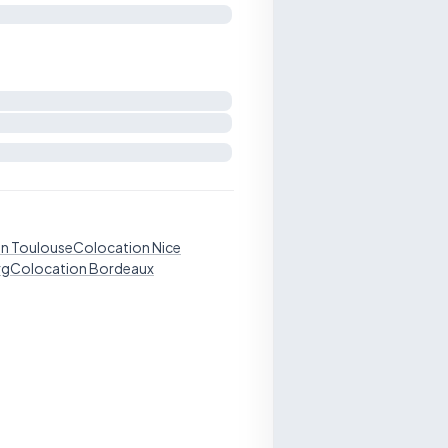
n Toulouse
Colocation Nice
rg
Colocation Bordeaux