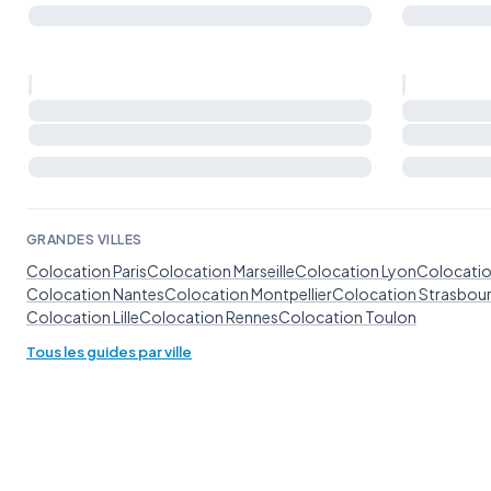
GRANDES VILLES
Colocation Paris
Colocation Marseille
Colocation Lyon
Colocatio
Colocation Nantes
Colocation Montpellier
Colocation Strasbou
Colocation Lille
Colocation Rennes
Colocation Toulon
Tous les guides par ville