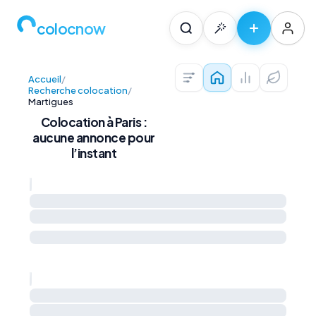
colocnow
Accueil
/
Colocations — Pari
Prix au m² et 
Diagnos
Recherche colocation
/
Martigues
Colocation à Paris :
aucune annonce pour
l’instant