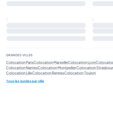
GRANDES VILLES
Colocation Paris
Colocation Marseille
Colocation Lyon
Colocatio
Colocation Nantes
Colocation Montpellier
Colocation Strasbou
Colocation Lille
Colocation Rennes
Colocation Toulon
Tous les guides par ville