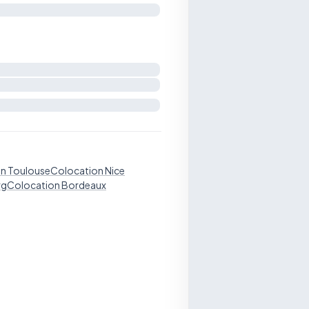
n Toulouse
Colocation Nice
rg
Colocation Bordeaux