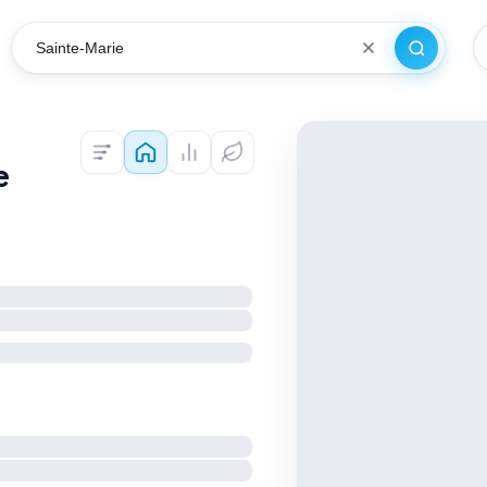
Recherch
VILLE
Colocations — Paris
Prix au m² et ventes (DVF) — Paris
Diagnostics DPE — Paris
e