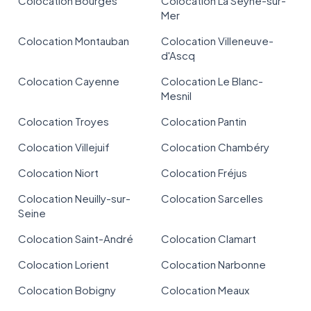
Colocation Bourges
Colocation La Seyne-sur-
Mer
Colocation Montauban
Colocation Villeneuve-
d'Ascq
Colocation Cayenne
Colocation Le Blanc-
Mesnil
Colocation Troyes
Colocation Pantin
Colocation Villejuif
Colocation Chambéry
Colocation Niort
Colocation Fréjus
Colocation Neuilly-sur-
Colocation Sarcelles
Seine
Colocation Saint-André
Colocation Clamart
Colocation Lorient
Colocation Narbonne
Colocation Bobigny
Colocation Meaux