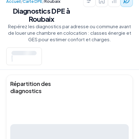
Accueil
/
Carte DPE
/
Roubaix
Colocations — R
Prix au m²
Diagn
Diagnostics DPE à
Roubaix
Repérez les diagnostics par adresse ou commune avant
de louer une chambre en colocation : classes énergie et
GES pour estimer confort et charges.
DIAGNOSTICS
Répartition des
diagnostics