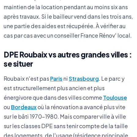
maintien de la location pendant au moins six ans
après travaux. Si le bailleur vend dans les trois ans,
une partie des aides est récupérée. À vérifier au
cas par cas avec un conseiller France Rénov' local.
DPE Roubaix vs autres grandes villes :
se situer
Roubaix n'est pas
Paris
ni
Strasbourg
. Le parc y
est structurellement plus ancien et plus
énergivore que dans des villes comme
Toulouse
ou
Bordeaux
où la rénovation a avancé plus vite
sur le bâti 1970-1980. Mais comparer ville à ville
sur les classes DPE sans tenir compte de la taille
des logements, de l'usage (résidence principale