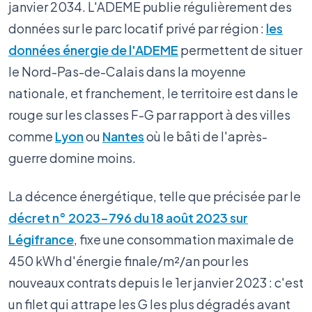
janvier 2034. L'ADEME publie régulièrement des
données sur le parc locatif privé par région :
les
données énergie de l'ADEME
permettent de situer
le Nord-Pas-de-Calais dans la moyenne
nationale, et franchement, le territoire est dans le
rouge sur les classes F-G par rapport à des villes
comme
Lyon
ou
Nantes
où le bâti de l'après-
guerre domine moins.
La décence énergétique, telle que précisée par le
décret n° 2023-796 du 18 août 2023 sur
Légifrance
, fixe une consommation maximale de
450 kWh d'énergie finale/m²/an pour les
nouveaux contrats depuis le 1er janvier 2023 : c'est
un filet qui attrape les G les plus dégradés avant