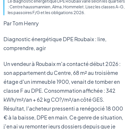
Le diagnostic énergétique DPE Roubaix varie selon les quartiers
: Centre haussmannien, Alma, Hommelet. Lisez les classes A-G,
les passoires F/G et les obligations 2026.
Par Tom Henry
Diagnostic énergétique DPE Roubaix : lire,
comprendre, agir
Un vendeur à Roubaix m'a contacté début 2026 :
son appartement du Centre, 68 m² au troisième
étage d'un immeuble 1900, venait de tomber en
classe F au DPE. Consommation affichée : 342
kWh/m²/an + 62 kg CO?/m²/an côté GES.
Résultat, l'acheteur pressenti a renégocié 18 000
€ à la baisse, DPE en main. Ce genre de situation,
j'en ai vu remonter ieurs dossiers depuis que je