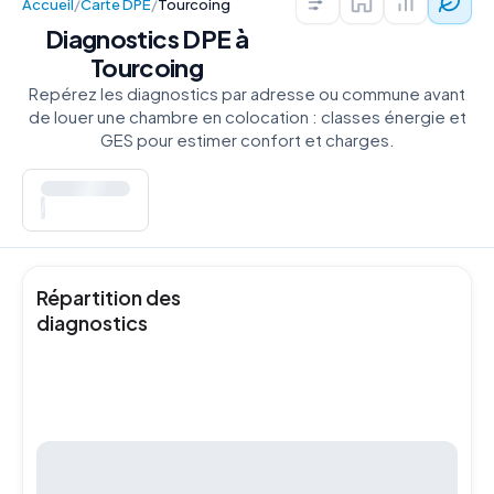
Accueil
/
Carte DPE
/
Tourcoing
Colocations — T
Prix au m²
Diagn
Diagnostics DPE à
Tourcoing
Repérez les diagnostics par adresse ou commune avant
de louer une chambre en colocation : classes énergie et
GES pour estimer confort et charges.
DIAGNOSTICS
Répartition des
diagnostics