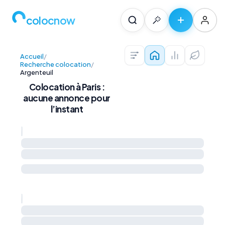
colocnow
Accueil
/
Colocations — Pari
Prix au m² et 
Diagnos
Recherche colocation
/
Argenteuil
Colocation à Paris :
aucune annonce pour
l’instant